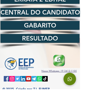
CENTRAL DO CANDIDATO
GABARITO
RESULTADO
Nosso Whatsapp: 19 3412-1105
© 2025.
Criado por T.I. FUMEP
Venha nos visitar
Av. Monsenhor Martinho Salgot, 560
Bairro Areão - Piracicaba, SP
13414-040