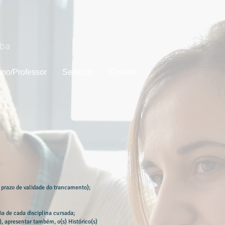
aba
uno/Professor
Serviços
Contato
 prazo de validade do trancamento);
ia de cada disciplina cursada;
, apresentar também, o(s) Histórico(s)