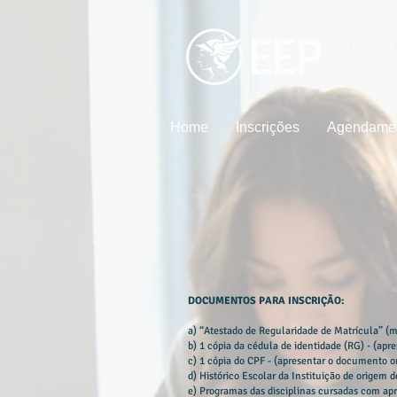
Esco
Uma un
Home
Inscrições
Agendamen
DOCUMENTOS PARA INSCRIÇÃO:
a) “Atestado de Regularidade de Matrícula” (m
b) 1 cópia da cédula de identidade (RG) - (apr
c) 1 cópia do CPF - (apresentar o documento or
d) Histórico Escolar da Instituição de origem 
e) Programas das disciplinas cursadas com apr