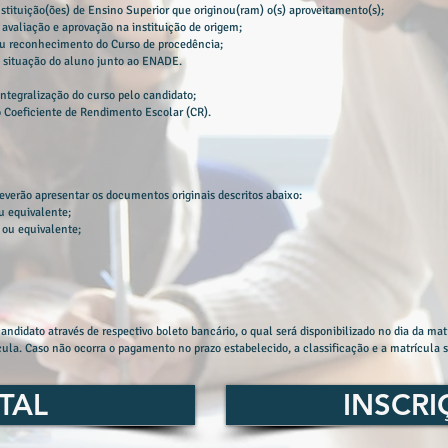
instituição(ões) de Ensino Superior que originou(ram) o(s) aproveitamento(s);
 avaliação e aprovação na instituição de origem;
ou reconhecimento do Curso de procedência;
a situação do aluno junto ao ENADE.
integralização do curso pelo candidato;
elo Coeficiente de Rendimento Escolar (CR).
everão apresentar os documentos originais descritos abaixo:
u equivalente;
 ou equivalente;
andidato através de respectivo boleto bancário, o qual será disponibilizado no dia da mat
cula. Caso não ocorra o pagamento no prazo estabelecido, a classificação e a matrícula 
TAL
INSCR