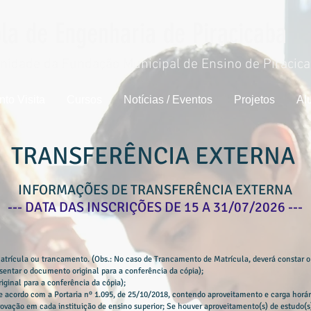
la de Engenharia de Piracicaba
idade da Fundação Municipal de Ensino de Piracic
to Visita
Cursos
Notícias / Eventos
Projetos
Al
TRANSFERÊNCIA EXTERNA
INFORMAÇÕES DE TRANSFERÊNCIA EXTERNA
--- DATA DAS INSCRIÇÕES DE 15 A 31/07/2026 ---
atrícula ou trancamento. (Obs.: No caso de Trancamento de Matrícula, deverá constar o
esentar o documento original para a conferência da cópia);
iginal para a conferência da cópia);
de acordo com a Portaria nº 1.095, de 25/10/2018, contendo aproveitamento e carga horár
ovação em cada instituição de ensino superior; Se houver aproveitamento(s) de estudo(s)