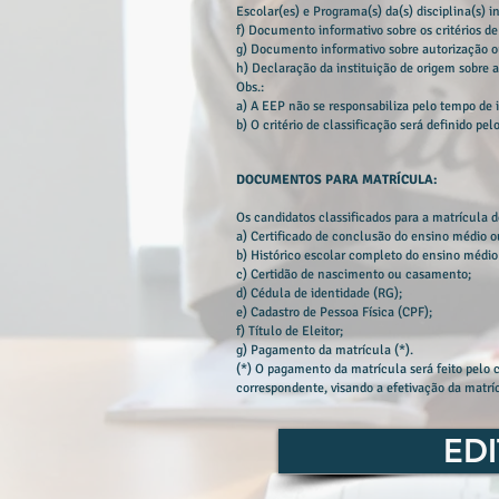
Escolar(es) e Programa(s) da(s) disciplina(s) 
f) Documento informativo sobre os critérios de
g) Documento informativo sobre autorização 
h) Declaração da instituição de origem sobre 
Obs.:
a) A EEP não se responsabiliza pelo tempo de 
b) O critério de classificação será definido p
DOCUMENTOS PARA MATRÍCULA:
Os candidatos classificados para a matrícula d
a) Certificado de conclusão do ensino médio o
b) Histórico escolar completo do ensino médio
c) Certidão de nascimento ou casamento;
d) Cédula de identidade (RG);
e) Cadastro de Pessoa Física (CPF);
f) Título de Eleitor;
g) P
agamento da matrícula (*).
(*) O pagamento da matrícula será feito pelo c
correspondente, visando a efetivação da matrí
EDI