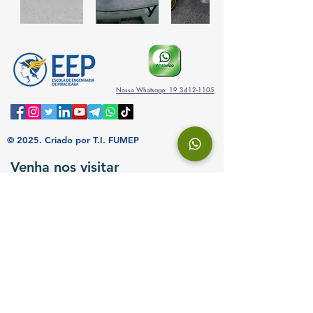
Nosso Whatsapp: 19 3412-1105
© 2025.
Criado por T.I. FUMEP
Venha nos visitar
Av. Monsenhor Martinho Salgot, 560
Bairro Areão - Piracicaba, SP
13414-040
Atendimento
Horário de atendimento
De segunda a
sexta-feira
das 8 às 18h