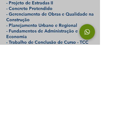
- Projeto de Estradas II
- Concreto Protendido
- Gerenciamento de Obras e Qualidade na
Construção
- Planejamento Urbano e Regional
- Fundamentos de Administração e
Economia
- Trabalho de Conclusão de Curso - TCC
Reconhecimento
Autorização Proc. CEE 1.283-72 de
1968.
Reconhecimento Decreto 73.347 de
20/12/1973.
Renovação de Reconhecimento
Portaria CEE/GP 332 de 12/07/2022
D.O.E. 13/07/2022 válido por 5
anos.