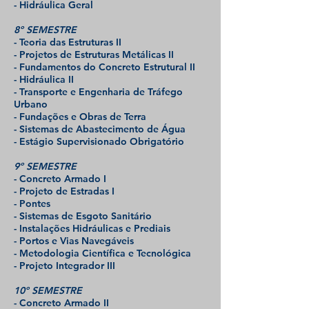
- Hidráulica Geral
8º SEMESTRE
- Teoria das Estruturas II
- Projetos de Estruturas Metálicas II
- Fundamentos do Concreto Estrutural II
- Hidráulica II
- Transporte e Engenharia de Tráfego
Urbano
- Fundações e Obras de Terra
-
Sistemas de Abastecimento de Água
- Estágio Supervisionado Obrigatório
9º SEMESTRE
- Concreto Armado I
- Projeto de Estradas I
- Pontes
- Sistemas de Esgoto Sanitário
- Instalações Hidráulicas e Prediais
- Portos e Vias Navegáveis
- Metodologia Científica e Tecnológica
- Projeto Integrador III
10º SEMESTRE
- Concreto Armado II