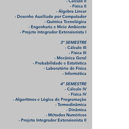
- Cálculo II
- Física II
- Álgebra Linear
- Desenho Auxiliado por Computador
- Química Tecnológica
- Engenharia e Meio Ambiente
- Projeto Integrador Extensionista I
3º SEMESTRE
- Cálculo III
- Física III
- Mecânica Geral
- Probabilidade e Estatística
- Laboratório de Física
- Informática
4º SEMESTRE
- Cálculo IV
- Física IV
- Algoritmos e Lógica de Programação
- Termodinâmica
- Dinâmica
- Métodos Numéricos
- Projeto Integrador Extensionista II