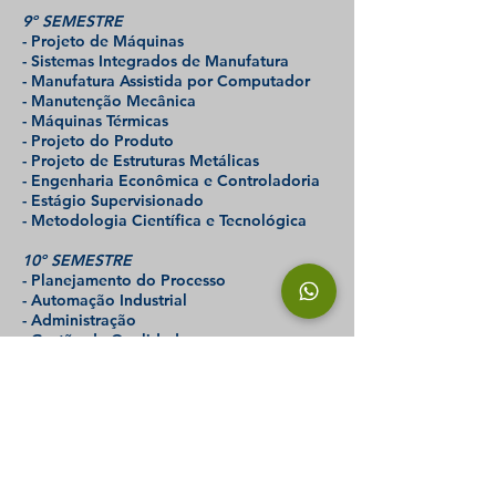
9º SEMESTRE
- Projeto de Máquinas
- Sistemas Integrados de Manufatura
- Manufatura Assistida por Computador
- Manutenção Mecânica
- Máquinas Térmicas
- Projeto do Produto
- Projeto de Estruturas Metálicas
- Engenharia Econômica e Controladoria
- Estágio Supervisionado
- Metodologia Científica e Tecnológica
10º SEMESTRE
- Planejamento do Processo
- Automação Industrial
- Administração
- Gestão da Qualidade
- Refrigeração e Ar Condicionado
- Gestão de Projetos
- Trabalho de Conclusão de Curso
Reconhecimento