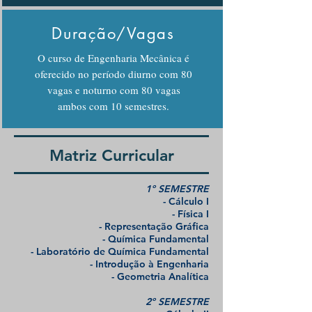
Duração/Vagas
O curso de Engenharia Mecânica é
oferecido no período diurno com 80
vagas e noturno com 80 vagas
ambos com 10 semestres.
Matriz Curricular
1º SEMESTRE
- Cálculo I
- Física I
- Representação Gráfica
- Química Fundamental
- Laboratório de Química Fundamental
- Introdução à Engenharia
- Geometria Analítica
2º SEMESTRE