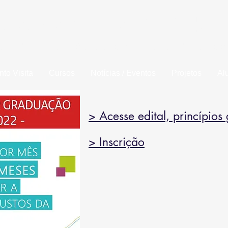
la de Engenharia de Piracicaba
idade da Fundação Municipal de Ensino de Piracic
to Visita
Cursos
Notícias / Eventos
Projetos
Al
> Acesse edital, princípios
> Inscrição