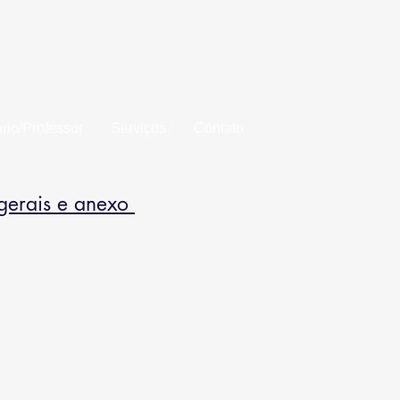
aba
uno/Professor
Serviços
Contato
 gerais e anexo