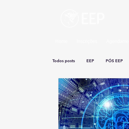
Esco
Uma un
Home
Inscrições
Agendamen
Todos posts
EEP
PÓS EEP