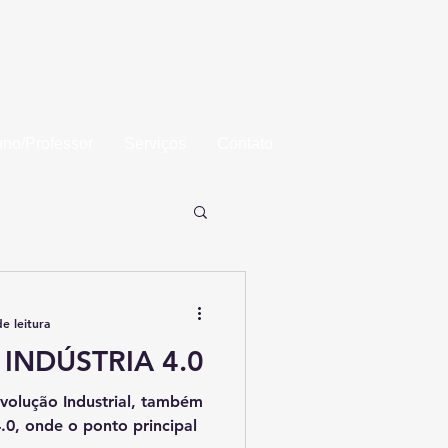
aba
uno/Professor
Serviços
Contato
e leitura
INDÚSTRIA 4.0
volução Industrial, também
.0, onde o ponto principal