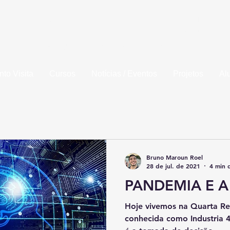
la de Engenharia de Piracicaba
idade da Fundação Municipal de Ensino de Piracic
to Visita
Cursos
Notícias / Eventos
Projetos
Al
Bruno Maroun Roel
28 de jul. de 2021
4 min d
PANDEMIA E A 
Hoje vivemos na Quarta Re
conhecida como Industria 4