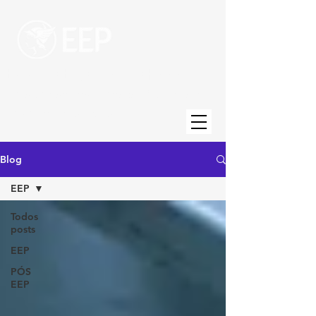
Escola de Engenharia de Piracicaba
Uma unidade da Fundação Municipal de
Ensino de Piracicaba
Blog
EEP
Todos
posts
EEP
PÓS
EEP