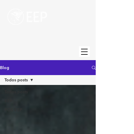
Escola de Engenharia de Piracicaba
Uma unidade da Fundação Municipal de
Ensino de Piracicaba
Blog
Todos posts
Todos posts
EEP
PÓS EEP