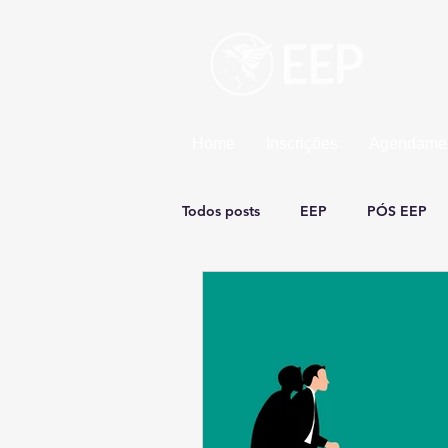
Esco
Uma un
Home
Inscrições
Agendamen
Todos posts
EEP
PÓS EEP