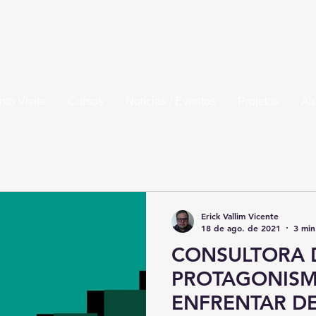
la de Engenharia de Piracicaba
idade da Fundação Municipal de Ensino de Piracic
to Visita
Cursos
Notícias / Eventos
Projetos
Al
Erick Vallim Vicente
18 de ago. de 2021
3 min
CONSULTORA 
PROTAGONISM
ENFRENTAR DE