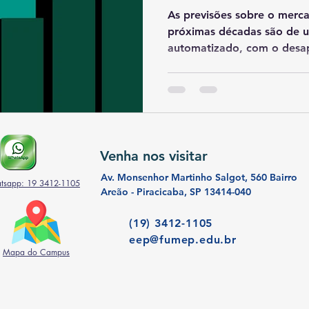
CARREIRA
As previsões sobre o merc
próximas décadas são de 
automatizado, com o desa
Venha nos visitar
Av. Monsenhor Martinho Salgot, 560 Bairro
tsapp: 19 3412-1105
Areão - Piracicaba, SP 13414-040
(19) 3412-1105
eep@fumep.edu.br
Mapa do Campus