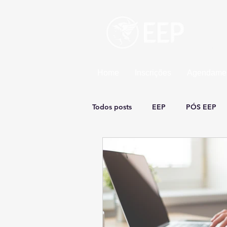
Esco
Uma un
Home
Inscrições
Agendamen
Todos posts
EEP
PÓS EEP