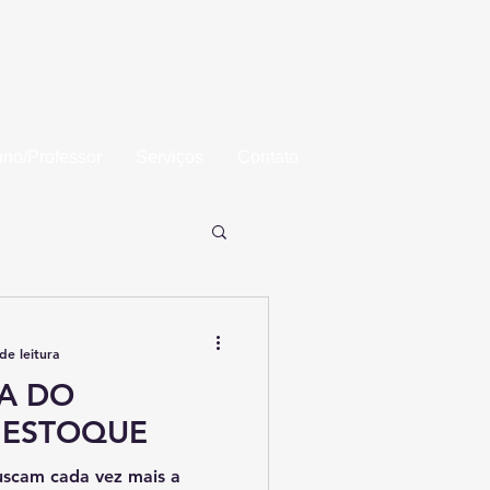
aba
uno/Professor
Serviços
Contato
de leitura
A DO
 ESTOQUE
uscam cada vez mais a