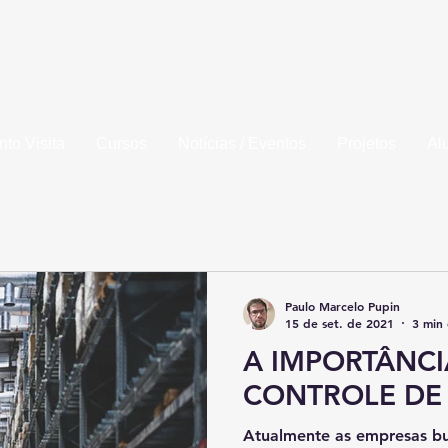
la de Engenharia de Piracicaba
idade da Fundação Municipal de Ensino de Piracic
to Visita
Cursos
Notícias / Eventos
Projetos
Al
Paulo Marcelo Pupin
15 de set. de 2021
3 min 
A IMPORTÂNCI
CONTROLE DE
Atualmente as empresas b