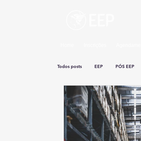
Esco
Uma un
Home
Inscrições
Agendamen
Todos posts
EEP
PÓS EEP