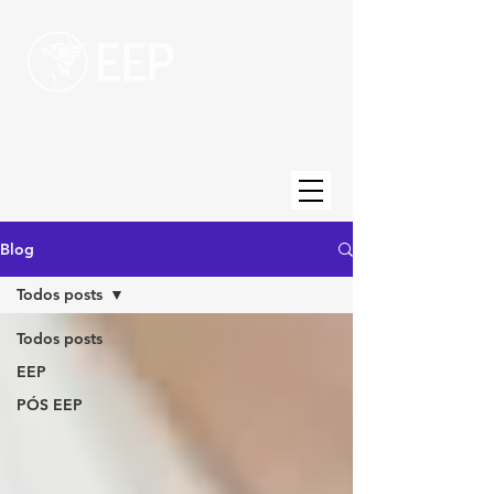
Escola de Engenharia de Piracicaba
Uma unidade da Fundação Municipal de
Ensino de Piracicaba
Blog
Todos posts
Todos posts
EEP
PÓS EEP