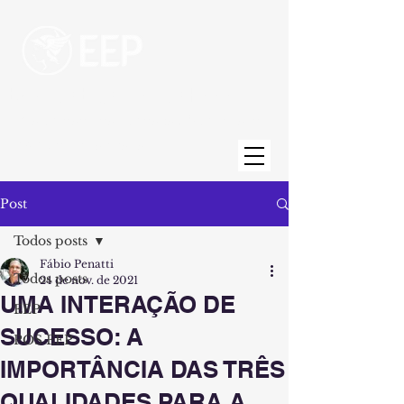
Escola de Engenharia de Piracicaba
Uma unidade da Fundação Municipal de
Ensino de Piracicaba
Post
Todos posts
Fábio Penatti
Todos posts
24 de nov. de 2021
UMA INTERAÇÃO DE
EEP
SUCESSO: A
PÓS EEP
IMPORTÂNCIA DAS TRÊS
QUALIDADES PARA A