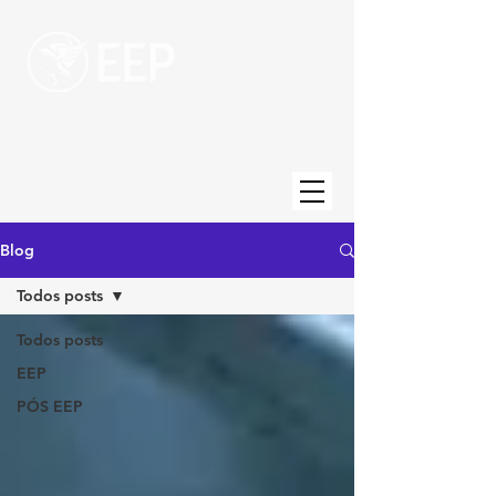
Escola de Engenharia de Piracicaba
Uma unidade da Fundação Municipal de
Ensino de Piracicaba
Blog
Todos posts
Todos posts
EEP
PÓS EEP