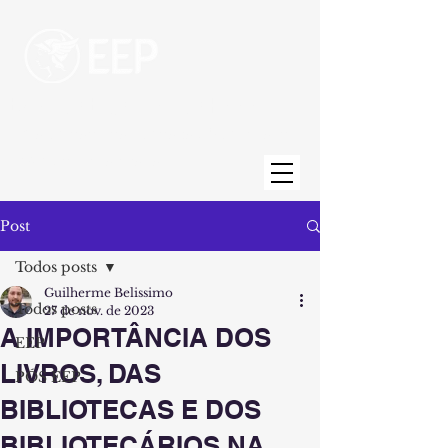
Escola de Engenharia de Piracicaba
Uma unidade da Fundação Municipal de
Ensino de Piracicaba
Post
Todos posts
Guilherme Belissimo
Todos posts
27 de nov. de 2023
A IMPORTÂNCIA DOS
EEP
LIVROS, DAS
PÓS EEP
BIBLIOTECAS E DOS
BIBLIOTECÁRIOS NA