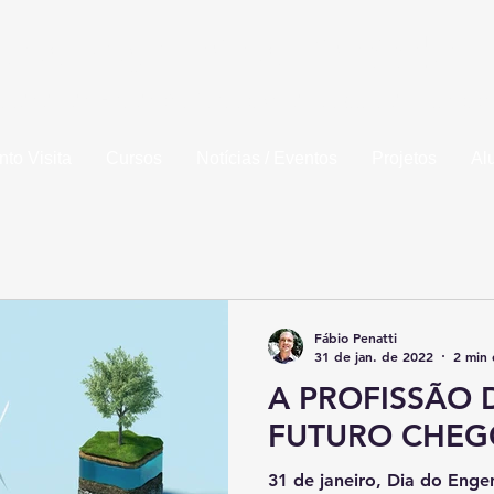
la de Engenharia de Piracicaba
idade da Fundação Municipal de Ensino de Piracic
to Visita
Cursos
Notícias / Eventos
Projetos
Al
Fábio Penatti
31 de jan. de 2022
2 min 
A PROFISSÃO 
FUTURO CHE
31 de janeiro, Dia do Enge