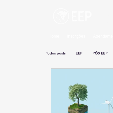
Esco
Uma un
Home
Inscrições
Agendamen
Todos posts
EEP
PÓS EEP