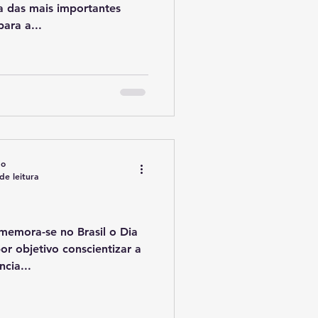
a das mais importantes
ara a...
do
de leitura
memora-se no Brasil o Dia
or objetivo conscientizar a
cia...