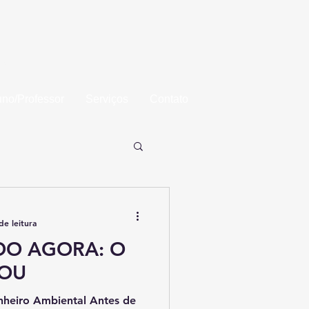
aba
uno/Professor
Serviços
Contato
de leitura
DO AGORA: O
GOU
nheiro Ambiental Antes de