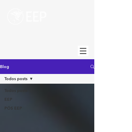
Escola de Engenharia de Piracicaba
Uma unidade da Fundação Municipal de
Ensino de Piracicaba
Blog
Todos posts
Todos posts
EEP
PÓS EEP