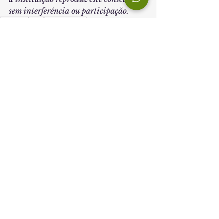
sem interferência ou participação.
FUMEP
EEP
EMPRESAS
ENGENHARIA DE PRODUÇÃO
PRODUÇÃO
EEP
Ver tudo
Posts recentes