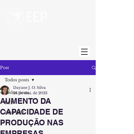
Escola de Engenharia de Piracicaba
Uma unidade da Fundação Municipal de
Ensino de Piracicaba
Post
Todos posts
Dayane J. O. Silva
Todos posts
26 de mai. de 2023
AUMENTO DA
EEP
CAPACIDADE DE
PÓS EEP
PRODUÇÃO NAS
EMPRESAS