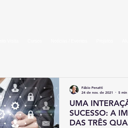
la de Engenharia de Piracicaba
idade da Fundação Municipal de Ensino de Piracic
to Visita
Cursos
Notícias / Eventos
Projetos
Al
Fábio Penatti
24 de nov. de 2021
5 min 
UMA INTERAÇ
SUCESSO: A I
DAS TRÊS QUA