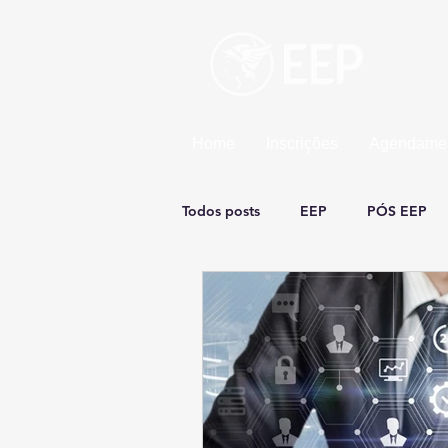
Esco
Uma un
Home
Inscrições
Agendamen
Todos posts
EEP
PÓS EEP