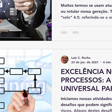
A SAÚDE DAS
Muitos termos se usam atua
ou rotular nossa geração. T
“selo” 4.0, referindo-se a er
Luiz C. Rocha
23 de jun. de 2021
4 min 
EXCELÊNCIA 
PROCESSOS: A
UNIVERSAL P
MOMENTO
Iniciamos nossas atividades
desafios que podem signif
riscos. Alguns destes desafi