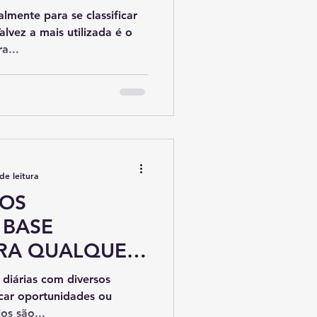
 EMPRESAS
lmente para se classificar
alvez a mais utilizada é o
a...
de leitura
NOS
 BASE
ARA QUALQUER
 diárias com diversos
icar oportunidades ou
os são...