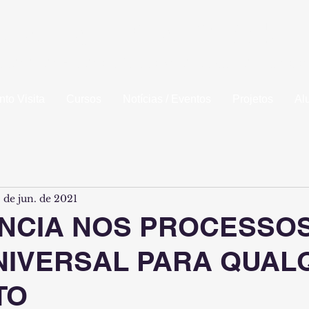
la de Engenharia de Piracicaba
idade da Fundação Municipal de Ensino de Piracic
to Visita
Cursos
Notícias / Eventos
Projetos
Al
 de jun. de 2021
NCIA NOS PROCESSOS
NIVERSAL PARA QUAL
TO