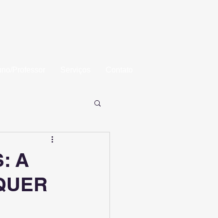
aba
uno/Professor
Serviços
Contato
: A
QUER