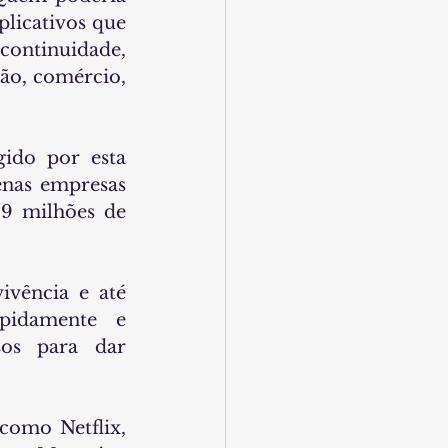
licativos que 
ontinuidade, 
ão, comércio, 
ido por esta 
as empresas 
9 milhões de 
vência e até 
idamente e 
os para dar 
como Netflix, 