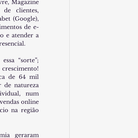
re, Magazine 
e clientes, 
et (Google), 
cimentos de e-
 e atender a 
esencial.
ssa “sorte”; 
rescimento! 
ca de 64 mil 
 de natureza 
vidual, num 
vendas online 
io na região 
mia geraram 