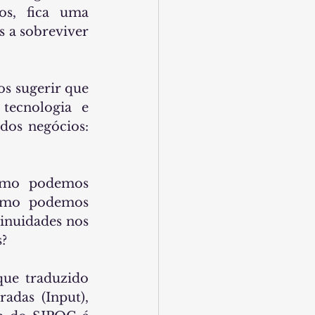
os, fica uma 
 a sobreviver 
s sugerir que 
ecnologia e 
comunicação eletrônica, temos o famoso e universal trio básico dos negócios: 
omo podemos 
omo podemos 
inuidades nos 
s?
que traduzido 
adas (Input), 