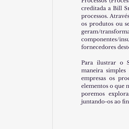
Processos (Proces
creditada a Bill 
processos. Atravé
os produtos ou se
geram/transfo
componentes/insu
fornecedores des
Para ilustrar o
maneira simples
empresas os pro
elementos o que n
poremos explora
juntando-os ao f