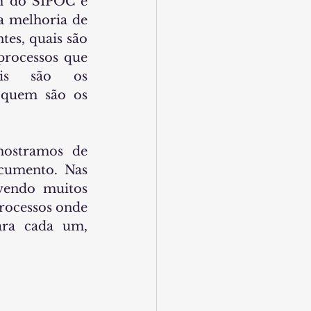
em do SIPOC é 
a melhoria de 
es, quais são 
processos que 
ais são os 
 quem são os 
ostramos de 
umento. Nas 
endo muitos 
rocessos onde 
ara cada um, 