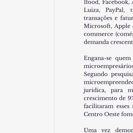
Ifood, Facebook,
Luiza, PayPal, 
transações e fat
Microsoft, Apple 
commerce (comérc
demanda crescente
Engana-se quem 
microempresário
Segundo pesquis
microempreendedo
jurídica, para 
crescimento de 9%
facilitaram esses
Centro Oeste fome
Uma vez demons