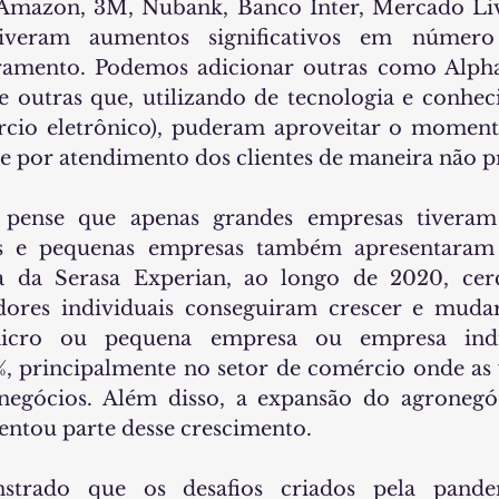
 Amazon, 3M, Nubank, Banco Inter, Mercado Liv
tiveram aumentos significativos em número d
uramento. Podemos adicionar outras como Alphab
e outras que, utilizando de tecnologia e conhe
io eletrônico), puderam aproveitar o momento
 por atendimento dos clientes de maneira não pr
pense que apenas grandes empresas tiveram e
s e pequenas empresas também apresentaram c
a da Serasa Experian, ao longo de 2020, cer
res individuais conseguiram crescer e mudar
micro ou pequena empresa ou empresa indi
, principalmente no setor de comércio onde as 
 negócios. Além disso, a expansão do agronegóc
ntou parte desse crescimento.
trado que os desafios criados pela pande