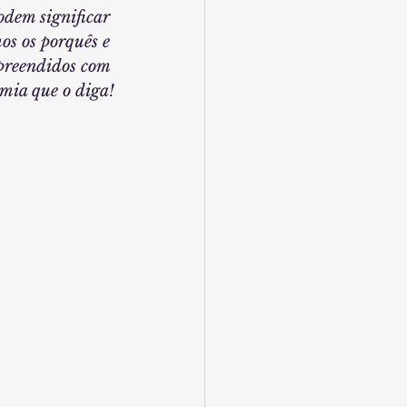
odem significar 
os os porquês e 
rpreendidos com 
emia que o diga!