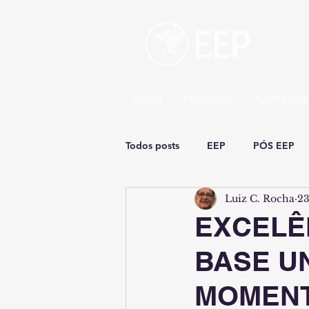
Esco
Uma un
Home
Inscrições
Agendamen
Todos posts
EEP
PÓS EEP
Luiz C. Rocha
23
EXCELÊ
BASE U
MOMEN