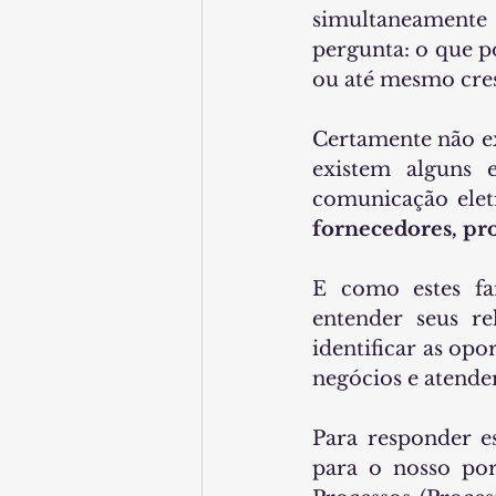
simultaneamente 
pergunta: o que p
ou até mesmo cres
Certamente não ex
existem alguns 
fornecedores, pr
E como estes f
entender seus r
identificar as opo
negócios e atender
Para responder es
para o nosso port