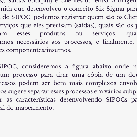
s), Saídas (Output) e Clientes (Clients). A orig
Smith que desenvolveu o conceito Six Sigma par
s do SIPOC, podemos registrar quem são os Client
rviços que eles precisam (saídas), quais são os 
rmam esses produtos ou serviços, qu
mos necessários aos processos, e finalmente,
tes componentes/insumos.
 SIPOC, consideremos a figura abaixo onde m
 um processo para tirar uma cópia de um doc
cessos podem ser bem mais complexos envolv
os sugere separar esses processos em vários subp
r as características desenvolvendo SIPOCs p
inal do mapeamento.