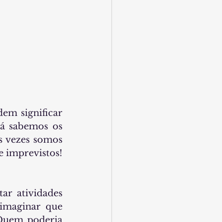
em significar 
já sabemos os 
s vezes somos 
 imprevistos! 
r atividades 
imaginar que 
Quem poderia 