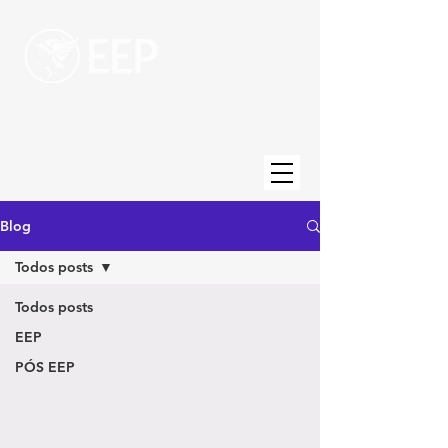
Escola de Engenharia de Piracicaba
Uma unidade da Fundação Municipal de
Ensino de Piracicaba
Blog
Todos posts
Todos posts
EEP
PÓS EEP