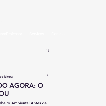
aba
uno/Professor
Serviços
Contato
de leitura
DO AGORA: O
GOU
nheiro Ambiental Antes de