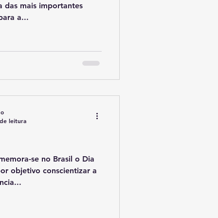
a das mais importantes
ara a...
do
de leitura
memora-se no Brasil o Dia
or objetivo conscientizar a
cia...