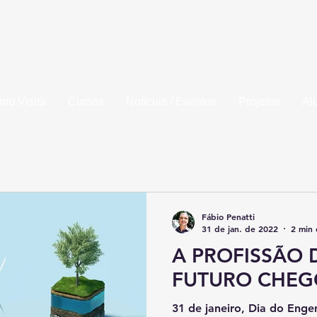
la de Engenharia de Piracicaba
idade da Fundação Municipal de Ensino de Piracic
to Visita
Cursos
Notícias / Eventos
Projetos
Al
Fábio Penatti
31 de jan. de 2022
2 min 
A PROFISSÃO 
FUTURO CHE
31 de janeiro, Dia do Enge