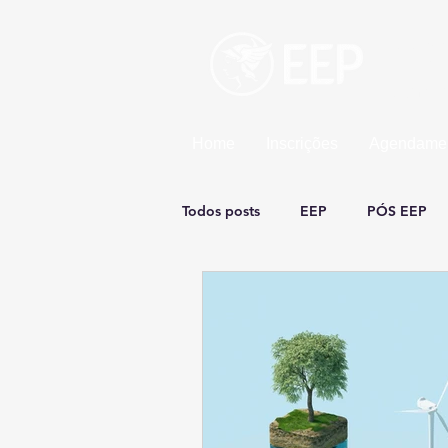
Esco
Uma un
Home
Inscrições
Agendamen
Todos posts
EEP
PÓS EEP