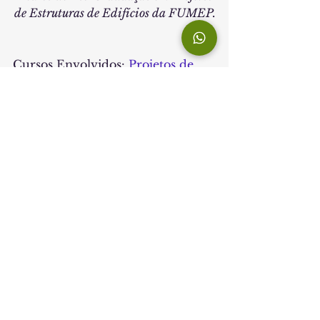
de Estruturas de Edifícios da FUMEP.
Cursos Envolvidos: 
Projetos de 
Estrutura de Edifícios
 e 
Engenharia Civil da EEP
O conteúdo deste artigo é de inteira 
responsabilidade do autor, a 
instituição reproduz este conteúdo sem 
interferência ou participação.
FUMEP
EEP
PÓS EEP
ENGENHARIA CIVIL
PROJETOS DE ESTRURAS DE EDIFÍCIOS
PLACAS CERÂMICAS
PÓS EEP