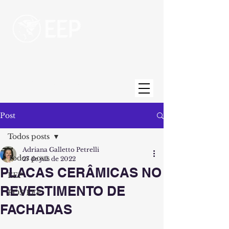
Escola de Engenharia de Piracicaba
Uma unidade da Fundação Municipal de
Ensino de Piracicaba
Post
Todos posts
Adriana Galletto Petrelli
Todos posts
27 de jul. de 2022
PLACAS CERÂMICAS NO
EEP
REVESTIMENTO DE
PÓS EEP
FACHADAS