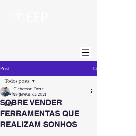
Escola de Engenharia de Piracicaba
Uma unidade da Fundação Municipal de
Ensino de Piracicaba
Post
Todos posts
Cleberson Forte
Todos posts
28 de out. de 2021
SOBRE VENDER
EEP
FERRAMENTAS QUE
PÓS EEP
REALIZAM SONHOS