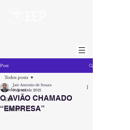
Escola de Engenharia de Piracicaba
Uma unidade da Fundação Municipal de
Ensino de Piracicaba
Post
Todos posts
Jair Antonio de Souza
Todos posts
9 de set. de 2021
O AVIÃO CHAMADO
EEP
“EMPRESA”
PÓS EEP