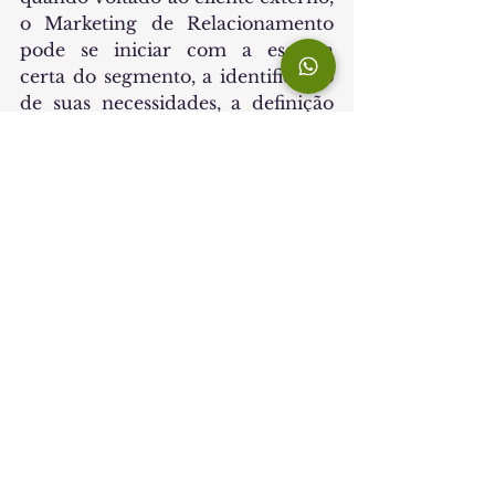
o Marketing de Relacionamento 
pode se iniciar com a escolha 
certa do segmento, a identificação 
de suas necessidades, a definição 
dos serviços prestados e 
agregados, para agregação de 
valor perante a expectativa dos 
clientes, visando à geração de 
Programas de Fidelização 
competentes.
Academicamente, o tema está 
vinculado ao que Coviello, Brodie 
Little e Brookes (2008) 
denominam 
Relational Marketing
, 
baseado em estratégias vinculadas 
ao esforço para construção de 
relacionamentos, numa 