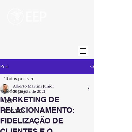
Escola de Engenharia de Piracicaba
Uma unidade da Fundação Municipal de
Ensino de Piracicaba
Post
Todos posts
Alberto Martins Junior
Todos posts
30 de jun. de 2021
MARKETING DE
EEP
RELACIONAMENTO:
PÓS EEP
FIDELIZAÇÃO DE
CLIENTES E O