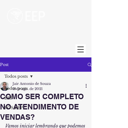
Escola de Engenharia de Piracicaba
Uma unidade da Fundação Municipal de
Ensino de Piracicaba
Post
Todos posts
Jair Antonio de Souza
Todos posts
11 de ago. de 2021
COMO SER COMPLETO
EEP
NO ATENDIMENTO DE
PÓS EEP
VENDAS?
Vamos iniciar lembrando que podemos 